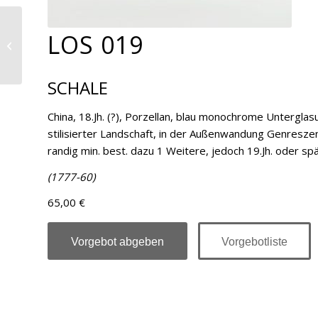
LOS 019
Los 020
SCHALE
China, 18.Jh. (?), Porzellan, blau monochrome Unterglas
stilisierter Landschaft, in der Außenwandung Genresze
randig min. best. dazu 1 Weitere, jedoch 19.Jh. oder spä
(1777-60)
65,00 €
Vorgebot abgeben
Vorgebotliste