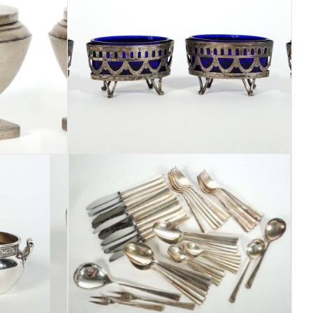
Los 339
Los 343