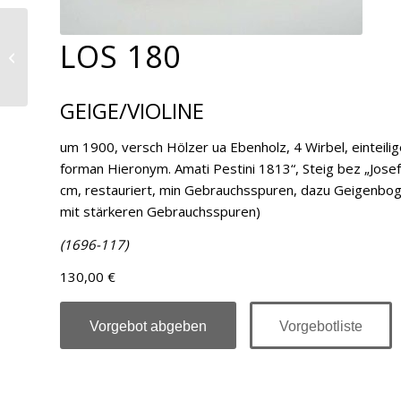
LOS 180
Los 181
GEIGE/VIOLINE
um 1900, versch Hölzer ua Ebenholz, 4 Wirbel, einteilig
forman Hieronym. Amati Pestini 1813“, Steig bez „Jos
cm, restauriert, min Gebrauchsspuren, dazu Geigenbog
mit stärkeren Gebrauchsspuren)
(1696-117)
130,00 €
Vorgebot abgeben
Vorgebotliste