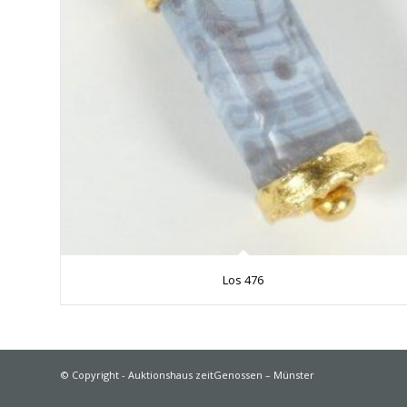
Los 476
© Copyright - Auktionshaus zeitGenossen – Münster