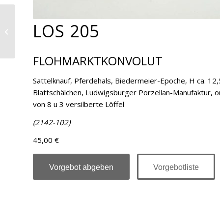
LOS 205
Los 206
FLOHMARKTKONVOLUT
Sattelknauf, Pferdehals, Biedermeier-Epoche, H ca. 12,
Blattschälchen, Ludwigsburger Porzellan-Manufaktur, or
von 8 u 3 versilberte Löffel
(2142-102)
45,00 €
Vorgebot abgeben
Vorgebotliste